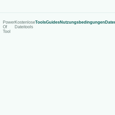
Power
Kostenlose
Tools
Guides
Nutzungsbedingungen
Date
Of
Dateitools
Tool