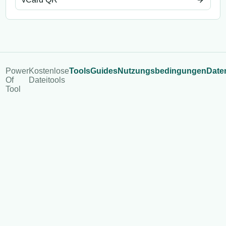
Power
Kostenlose
Tools
Guides
Nutzungsbedingungen
Date
Of
Dateitools
Tool