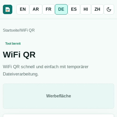
EN
AR
FR
DE
ES
HI
ZH
Startseite
/
WiFi QR
Tool bereit
WiFi QR
WiFi QR schnell und einfach mit temporärer
Dateiverarbeitung.
Werbefläche