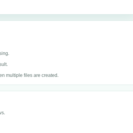
sing.
ult.
en multiple files are created.
ws.